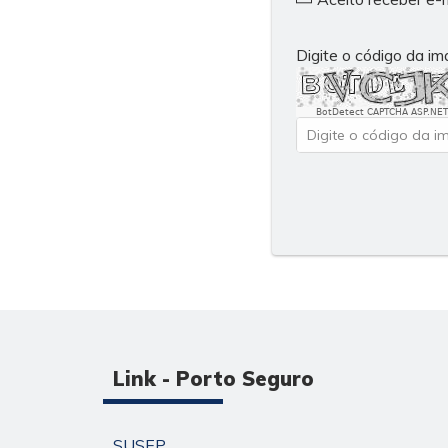
Digite o código da i
BotDetect CAPTCHA ASP.NET
Link - Porto Seguro
SUSEP